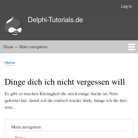
Skip
Log in
User
to
account
Delphi-Tutorials.de
main
menu
content
Show — Main navigation
Main
navigation
Home
Delphi
Firebird
Dinge dich ich nicht vergessen will
Home
Breadcrumb
Dinge dich ich nicht vergessen will
Es gibt so machen Kleinigkeit die mich einige Suche im Netz
gekostet hat, damit ich die einfach wieder finde, hänge ich die hier
rein...
Main navigation
Home